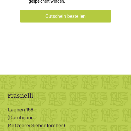
gespeichert werden.
Gutschein bestellen
Frasnelli
Lauben 156
(Durchgang
Metzgerei Siebenförcher)