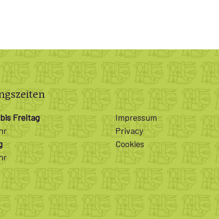
ngszeiten
bis Freitag
Impressum
hr
Privacy
g
Cookies
hr