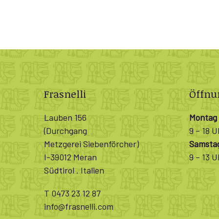
Frasnelli
Öffnu
Lauben 156
Montag 
(Durchgang
9 – 18 U
Metzgerei Siebenförcher)
Samsta
I-39012 Meran
9 – 13 U
Südtirol . Italien
T 0473 23 12 87
info@frasnelli.com